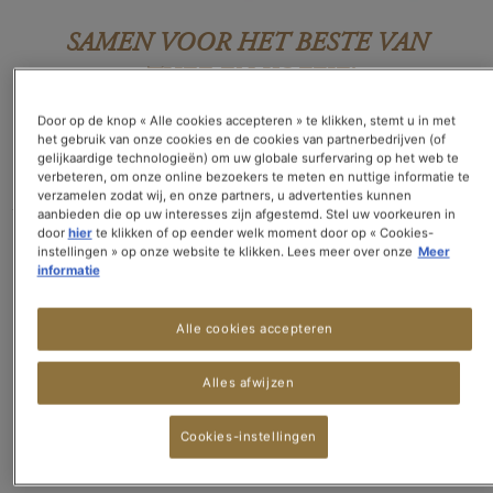
SAMEN VOOR HET BESTE VAN
THEE EN KOFFIE!
Door op de knop « Alle cookies accepteren » te klikken, stemt u in met
Het beste van de theesalon en de koffiezaak thuis is nu mogelijk met de
het gebruik van onze cookies en de cookies van partnerbedrijven (of
SPECIAL.T® Infuser, compatibel met de meeste NESCAFÉ® Dolce
gelijkaardige technologieën) om uw globale surfervaring op het web te
Gusto® machines!
verbeteren, om onze online bezoekers te meten en nuttige informatie te
verzamelen zodat wij, en onze partners, u advertenties kunnen
Met onze accessoire blijft u genieten van uw favoriete theeën, rooibos en
aanbieden die op uw interesses zijn afgestemd. Stel uw voorkeuren in
infusies, terwijl u verschillende koffies en heerlijke warme chocolades
door
hier
te klikken of op eender welk moment door op « Cookies-
instellingen » op onze website te klikken. Lees meer over onze
Meer
ontdekt,
informatie
allemaal op één en dezelfde machine.
Een ruimte- en gebruiksgemak, aangezien de SPECIAL.T® machines
Alle cookies accepteren
binnenkort niet meer beschikbaar zullen zijn.
Nog niet uitgerust?
Alles afwijzen
Profiteer van ons alles-in-één aanbod en ontdek een nieuwe wereld van
smaken!
!
Cookies-instellingen
Ga
naar