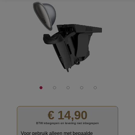
het
einde
van
de
afbeeldingen-
gallerij
€ 14,90
BTW inbegrepen en levering niet inbegrepen
Voor gebruik alleen met bepaalde