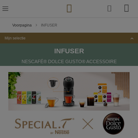
Ga
naar
de
inhoud
Voorpagina
INFUSER
Mijn selectie
INFUSER
NESCAFÉ® DOLCE GUSTO® ACCESSOIRE