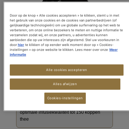
afbeeldingen-
gallerij
Door op de knop « Alle cookies accepteren » te klikken, stemt u in met
het gebruik van onze cookies en de cookies van partnerbedrijven (of
gelijkaardige technologieën) om uw globale surfervaring op het web te
verbeteren, om onze online bezoekers te meten en nuttige informatie te
verzamelen zodat wij, en onze partners, u advertenties kunnen
aanbieden die op uw interesses zijn afgestemd. Stel uw voorkeuren in
door
hier
te klikken of op eender welk moment door op « Cookies-
instellingen » op onze website te klikken. Lees meer over onze
Meer
informatie
Alle cookies accepteren
€ 7,90
Alles afwijzen
BTW inbegrepen en levering niet inbegrepen
Cookies-instellingen
Waterfilter voor theemachine SPECIAL.T -
optimale infusiekwaliteit tot 150 koppen
thee