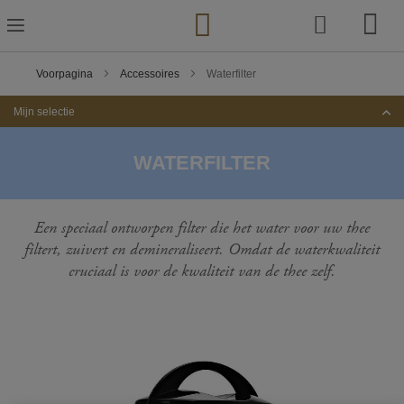
Ga
naar
de
inhoud
Voorpagina
Accessoires
Waterfilter
Mijn selectie
WATERFILTER
Een speciaal ontworpen filter die het water voor uw thee
filtert, zuivert en demineraliseert. Omdat de waterkwaliteit
cruciaal is voor de kwaliteit van de thee zelf.
Ga
naar
het
einde
van
de