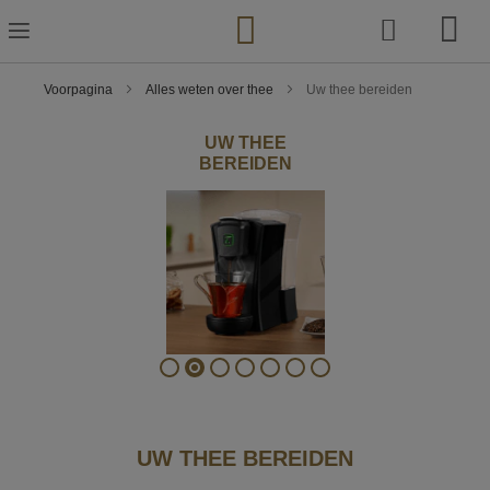
Ga
naar
de
inhoud
Voorpagina
Alles weten over thee
Uw thee bereiden
UW THEE
BEREIDEN
UW THEE BEREIDEN