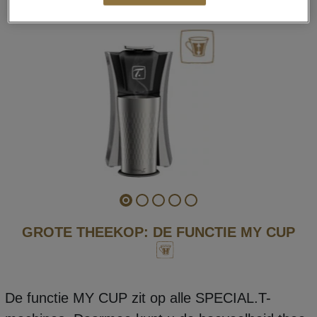
GROTE THEEKOP
GROTE THEEKOP: DE FUNCTIE MY CUP
De functie MY CUP zit op alle SPECIAL.T-