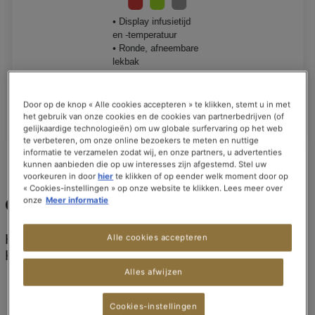
• Display infusietijd
en -temperatuur
• Ronde, afneembare
lekbak
Door op de knop « Alle cookies accepteren » te klikken, stemt u in met
het gebruik van onze cookies en de cookies van partnerbedrijven (of
gelijkaardige technologieën) om uw globale surfervaring op het web
te verbeteren, om onze online bezoekers te meten en nuttige
informatie te verzamelen zodat wij, en onze partners, u advertenties
kunnen aanbieden die op uw interesses zijn afgestemd. Stel uw
voorkeuren in door
hier
te klikken of op eender welk moment door op
« Cookies-instellingen » op onze website te klikken. Lees meer over
ONZE SPECIAL.T-MACHINES
onze
Meer informatie
Herkent u uw eigen machinemodel niet?
Alle cookies accepteren
Klik dan
hier
.
Alles afwijzen
HOE GENIET U HET LIEFST VAN UW THEE?
Cookies-instellingen